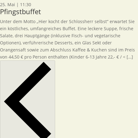
25. Mai | 11:30
Pfingstbuffet
Unter dem Motto „Hier kocht der Schlossherr selbst“ erwartet Sie
ein köstliches, umfangreiches Buffet. Eine leckere Suppe, frische
Salate, drei Hauptgänge (inklusive Fisch- und vegetarische
Optionen), verführerische Desserts, ein Glas Sekt oder
Orangensaft sowie zum Abschluss Kaffee & Kuchen sind im Preis
von 44,50 € pro Person enthalten (Kinder 6-13 Jahre 22,- € / < […]