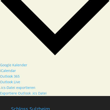
Google Kalender
iCalendar
Outlook 365
Outlook Live
.ics-Datei exportieren
Exportiere Outlook .ics Datei
Schloss Sulzheim